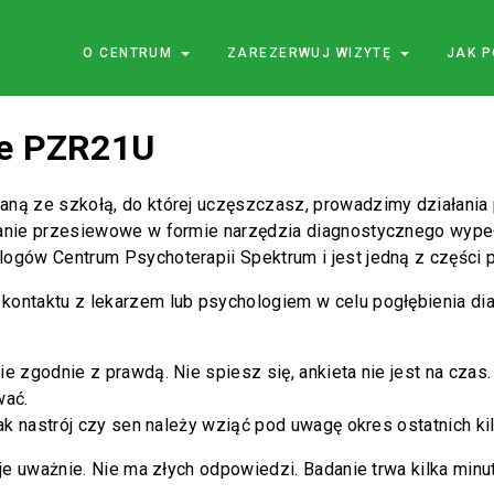
O CENTRUM
ZAREZERWUJ WIZYTĘ
JAK 
ne PZR21U
ną ze szkołą, do której uczęszczasz, prowadzimy działania p
anie przesiewowe w formie narzędzia diagnostycznego wypeł
ogów Centrum Psychoterapii Spektrum i jest jedną z części 
ontaktu z lekarzem lub psychologiem w celu pogłębienia di
e zgodnie z prawdą. Nie spiesz się, ankieta nie jest na czas
wać.
ak nastrój czy sen należy wziąć pod uwagę okres ostatnich kil
je uważnie. Nie ma złych odpowiedzi. Badanie trwa kilka minut