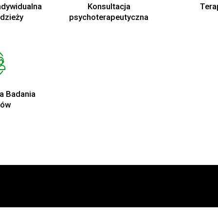
ndywidualna
Konsultacja
Tera
odzieży
psychoterapeutyczna
a Badania
ców