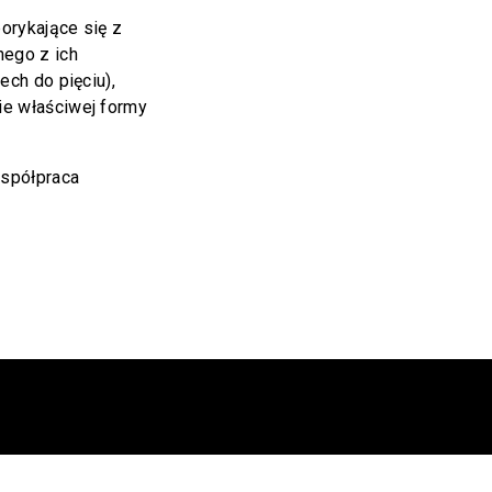
orykające się z
nego z ich
ech do pięciu),
ie właściwej formy
współpraca