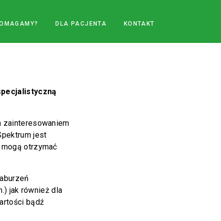
POMAGAMY?
DLA PACJENTA
KONTAKT
pecjalistyczną
m zainteresowaniem
Spektrum jest
j mogą otrzymać
zaburzeń
.) jak również dla
artości bądź