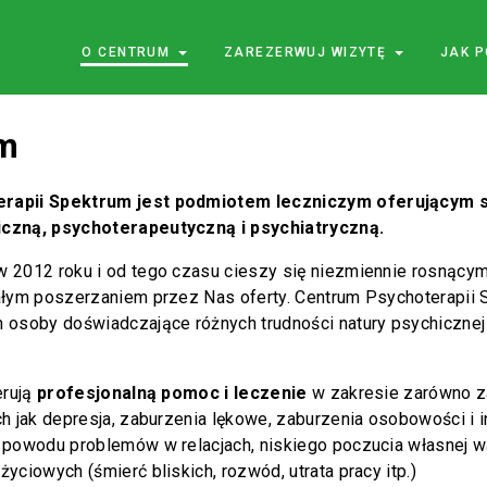
O CENTRUM
ZAREZERWUJ WIZYTĘ
JAK 
m
rapii Spektrum jest podmiotem leczniczym oferującym s
czną, psychoterapeutyczną i psychiatryczną.
w 2012 roku i od tego czasu cieszy się niezmiennie rosnący
ałym poszerzaniem przez Nas oferty. Centrum Psychoterapii 
 osoby doświadczające różnych trudności natury psychiczne
erują
profesjonalną pomoc i leczenie
w zakresie zarówno 
h jak depresja, zaburzenia lękowe, zaburzenia osobowości i in
 powodu problemów w relacjach, niskiego poczucia własnej w
yciowych (śmierć bliskich, rozwód, utrata pracy itp.)