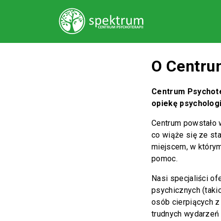
O Centru
Centrum Psychote
opiekę psychologi
Centrum powstało 
co wiąże się ze st
miejscem, w którym
pomoc.
Nasi specjaliści of
psychicznych (takic
osób cierpiących z
trudnych wydarzeń ż