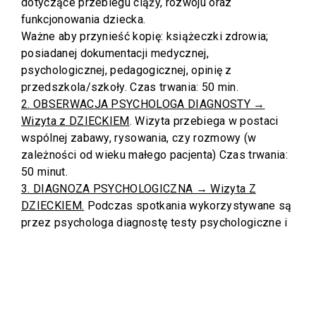
dotyczące przebiegu ciąży, rozwoju oraz
funkcjonowania dziecka.
Ważne aby przynieść kopię: książeczki zdrowia;
posiadanej dokumentacji medycznej,
psychologicznej, pedagogicznej, opinię z
przedszkola/szkoły. Czas trwania: 50 min.
2. OBSERWACJA PSYCHOLOGA DIAGNOSTY →
Wizyta z DZIECKIEM
. Wizyta przebiega w postaci
wspólnej zabawy, rysowania, czy rozmowy (w
zależności od wieku małego pacjenta) Czas trwania:
50 minut.
3. DIAGNOZA PSYCHOLOGICZNA → Wizyta Z
DZIECKIEM.
Podczas spotkania wykorzystywane są
przez psychologa diagnostę testy psychologiczne i
wystandaryzowane metody diagnostyczne. Czas
trwania: 50 minut.
4. DIAGNOZA PSYCHOLOGICZNA II → Wizyta Z
DZIECKIEM.
Podczas drugiego spotkania
wykorzystywane są przez psychologa diagnostę