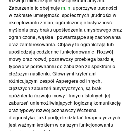
rozwoju mieszczące się w spektrum autyzmu.
Zaburzenie to obejmuje
m.in
. uporczywe trudności
w zakresie umiejętności społecznych
,
trudności w
akceptowaniu zmian, ograniczoną elastyczność
myślenia przy braku upośledzenia umysłowego oraz
ograniczone, wąskie i powtarzające się zachowania
oraz zainteresowania. Objawy te ograniczają lub
upośledzają codzienne funkcjonowanie. Rozwój
mowy oraz rozwój poznawczy przebiega bardziej
typowo w porównaniu do zaburzeń ze spektrum o
cięższym nasileniu. Głównymi kryteriami
różnicującymi zespół Aspergera od innych,
cięższych zaburzeń autystycznych, są brak
opóźnienia rozwoju mowy i innych istotnych jej
zaburzeń uniemożliwiających logiczną komunikację
oraz typowy rozwój poznawczy.Wczesna
diagnostyka, jak i podjęcie działań terapeutycznych
jest ważnym krokiem w dalszym funkcjonowaniu